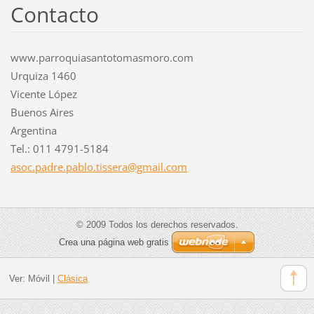
Contacto
www.parroquiasantotomasmoro.com
Urquiza 1460
Vicente López
Buenos Aires
Argentina
Tel.: 011 4791-5184
asoc.pad
re.pablo
.tissera
@gmail.c
om
© 2009 Todos los derechos reservados.
Crea una página web gratis
Ver:
Móvil
|
Clásica