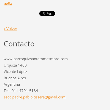
peña
« Volver
Contacto
www.parroquiasantotomasmoro.com
Urquiza 1460
Vicente López
Buenos Aires
Argentina
Tel.: 011 4791-5184
asoc.pad
re.pablo
.tissera
@gmail.c
om