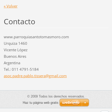
« Volver
Contacto
www.parroquiasantotomasmoro.com
Urquiza 1460
Vicente López
Buenos Aires
Argentina
Tel.: 011 4791-5184
asoc.pad
re.pablo
.tissera
@gmail.c
om
© 2009 Todos los derechos reservados.
Haz tu página web gratis