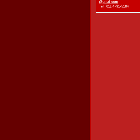
@gmail.c
om
Tel.: 011 4791-5184