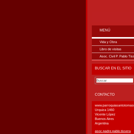
MENÚ
Vida y Obra
Libro de visitas
Asoc. Civil P. Pablo Tis
BUSCAR EN EL SITIO
CONTACTO
www.parroquiasantotoma
Urquiza 1460
Vicente López
Buenos Aires
Argentina
asoc.pad
re.pablo
.tissera