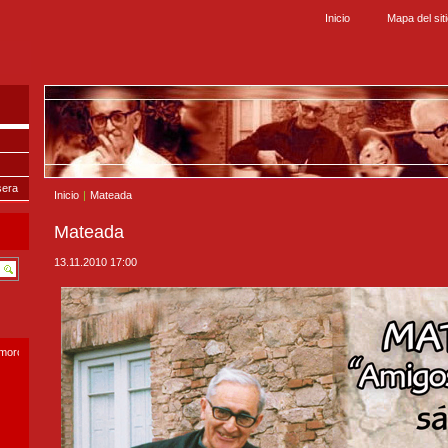
Inicio
Mapa del sit
sera
Inicio
|
Mateada
Mateada
13.11.2010 17:00
smoro.com