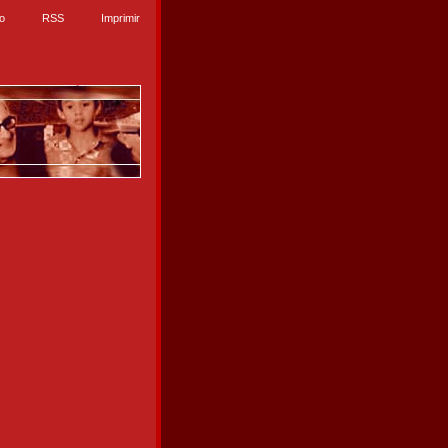
io
RSS
Imprimir