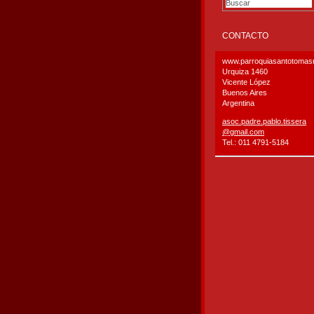
CONTACTO
www.parroquiasantotoma
Urquiza 1460
Vicente López
Buenos Aires
Argentina
asoc.pad
re.pablo
.tissera
@gmail.c
om
Tel.: 011 4791-5184