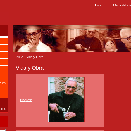
Inicio
Mapa del sit
Inicio
|
Vida y Obra
Vida y Obra
n en
Biografia
sera