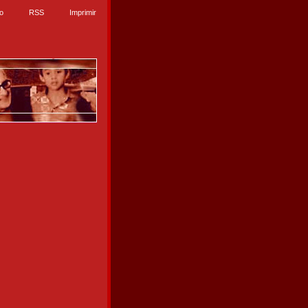
io
RSS
Imprimir