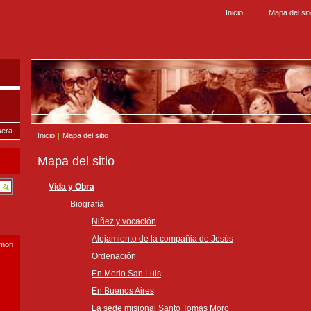
Inicio
Mapa del sit
sera
Inicio
|
Mapa del sitio
Mapa del sitio
Vida y Obra
Biografía
Niñez y vocación
Alejamiento de la compañia de Jesús
smoro.com
Ordenación
En Merlo San Luis
En Buenos Aires
La sede misional Santo Tomas Moro