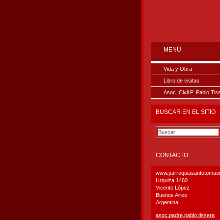
MENÚ
Vida y Obra
Libro de visitas
Asoc. Civil P. Pablo Tis
BUSCAR EN EL SITIO
CONTACTO
www.parroquiasantotoma
Urquiza 1460
Vicente López
Buenos Aires
Argentina
asoc.pad
re.pablo
.tissera