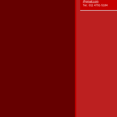
@gmail.c
om
Tel.: 011 4791-5184