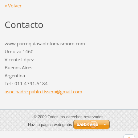
« Volver
Contacto
www.parroquiasantotomasmoro.com
Urquiza 1460
Vicente López
Buenos Aires
Argentina
Tel.: 011 4791-5184
asoc.pad
re.pablo
.tissera
@gmail.c
om
© 2009 Todos los derechos reservados.
Haz tu página web gratis