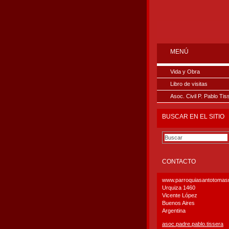
MENÚ
Vida y Obra
Libro de visitas
Asoc. Civil P. Pablo Tis
BUSCAR EN EL SITIO
CONTACTO
www.parroquiasantotoma
Urquiza 1460
Vicente López
Buenos Aires
Argentina
asoc.pad
re.pablo
.tissera