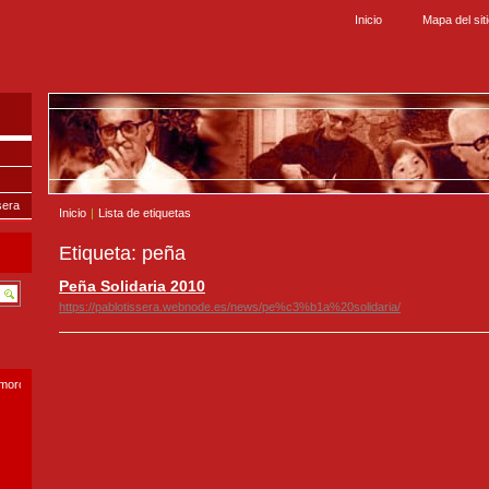
Inicio
Mapa del sit
sera
Inicio
|
Lista de etiquetas
Etiqueta: peña
Peña Solidaria 2010
https://pablotissera.webnode.es/news/pe%c3%b1a%20solidaria/
smoro.com