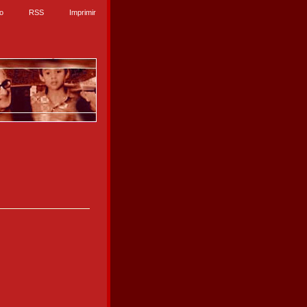
io
RSS
Imprimir