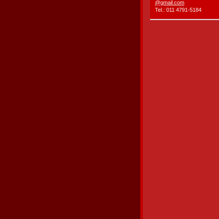
@gmail.c
om
Tel.: 011 4791-5184