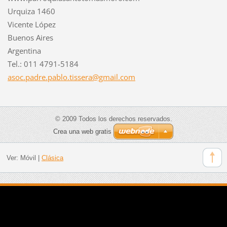
Urquiza 1460
Vicente López
Buenos Aires
Argentina
Tel.: 011 4791-5184
asoc.pad
re.pablo
.tissera
@gmail.c
om
© 2009 Todos los derechos reservados.
Crea una web gratis
Ver:
Móvil
|
Clásica