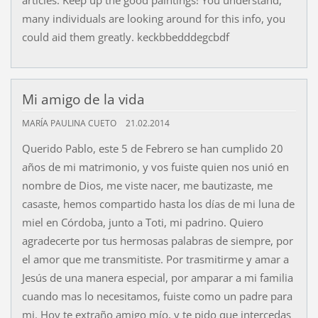
articles. Keep up the good paintings! You understand,
many individuals are looking around for this info, you
could aid them greatly. keckbbedddegcbdf
Mi amigo de la vida
MARÍA PAULINA CUETO
21.02.2014
Querido Pablo, este 5 de Febrero se han cumplido 20
años de mi matrimonio, y vos fuiste quien nos unió en
nombre de Dios, me viste nacer, me bautizaste, me
casaste, hemos compartido hasta los días de mi luna de
miel en Córdoba, junto a Toti, mi padrino. Quiero
agradecerte por tus hermosas palabras de siempre, por
el amor que me transmitiste. Por trasmitirme y amar a
Jesús de una manera especial, por amparar a mi familia
cuando mas lo necesitamos, fuiste como un padre para
mi. Hoy te extraño amigo mío, y te pido que intercedas