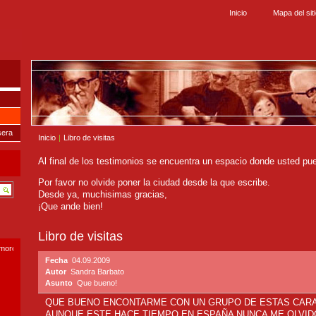
Inicio
Mapa del sit
sera
Inicio
|
Libro de visitas
Al final de los testimonios se encuentra un espacio donde usted pu
Por favor no olvide poner la ciudad desde la que escribe.
Desde ya, muchisimas gracias,
¡Que ande bien!
Libro de visitas
smoro.com
Fecha
04.09.2009
Autor
Sandra Barbato
Asunto
Que bueno!
QUE BUENO ENCONTARME CON UN GRUPO DE ESTAS CARA
AUNQUE ESTE HACE TIEMPO EN ESPAÑA NUNCA ME OLVID