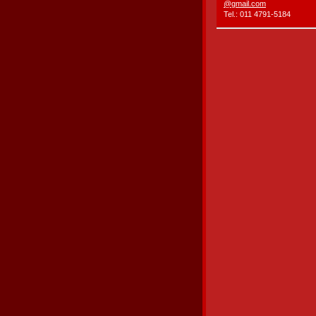
@gmail.c
om
Tel.: 011 4791-5184