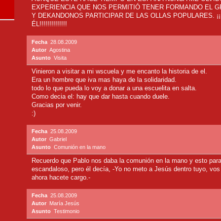
EXPERIENCIA QUE NOS PERMITIÓ TENER FORMANDO EL 
Y DEKANDONOS PARTICIPAR DE LAS OLLAS POPULARES. ¡¡
ÉL!!!!!!!!!!!!!!
Fecha
28.08.2009
Autor
Agostina
Asunto
Visita
Vinieron a visitar a mi wscuela y me encanto la historia de el.
Era un hombre que iva mas haya de la solidaridad.
todo lo que pueda lo voy a donar a una escuelita en salta.
Como decia el: hay que dar hasta cuando duele.
Gracias por venir.
:)
Fecha
25.08.2009
Autor
Gabriel
Asunto
Comunión en la mano
Recuerdo que Pablo nos daba la comunión en la mano y esto par
escandaloso, pero él decía, -Yo no meto a Jesús dentro tuyo, vos
ahora hacete cargo.-
Fecha
25.08.2009
Autor
María Jesús
Asunto
Testimonio