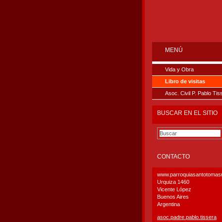
MENÚ
Vida y Obra
Libro de visitas
Asoc. Civil P. Pablo Tis
BUSCAR EN EL SITIO
CONTACTO
www.parroquiasantotoma
Urquiza 1460
Vicente López
Buenos Aires
Argentina
asoc.pad
re.pablo
.tissera