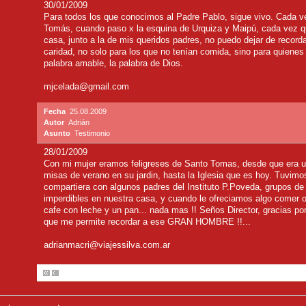
30/01/2009
Para todos los que conocimos al Padre Pablo, sigue vivo. Cada 
Tomás, cuando paso x la esquina de Urquiza y Maipú, cada vez q
casa, junto a la de mis queridos padres, no puedo dejar de record
caridad, no solo para los que no tenían comida, sino para quienes
palabra amable, la palabra de Dios.
mjcelada@gmail.com
Fecha
25.08.2009
Autor
Adrián
Asunto
Testimonio
28/01/2009
Con mi mujer eramos feligreses de Santo Tomas, desde que era u
misas de verano en su jardin, hasta la Iglesia que es hoy. Tuvimo
compartiera con algunos padres del Instituto P.Poveda, grupos de
imperdibles en nuestra casa, y cuando le ofreciamos algo comer o 
cafe con leche y un pan... nada mas !! Seños Director, gracias po
que me permite recordar a ese GRAN HOMBRE !!...
adrianmacri@viajessilva.com.ar
3
4
5
6
7