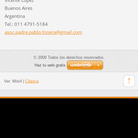
Buenos Aires
Argentina
Tel.: 011 4791-5184
asoc.pad
re.pablo
.tissera
@gmail.c
om
© 2009 Todos los derechos reservados.
Haz tu web gratis
Ver:
Móvil
|
Clásica