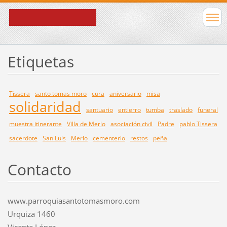
Etiquetas
Tissera
santo tomas moro
cura
aniversario
misa
solidaridad
santuario
entierro
tumba
traslado
funeral
muestra itinerante
Villa de Merlo
asociación civil
Padre
pablo Tissera
sacerdote
San Luis
Merlo
cementerio
restos
peña
Contacto
www.parroquiasantotomasmoro.com
Urquiza 1460
Vicente López