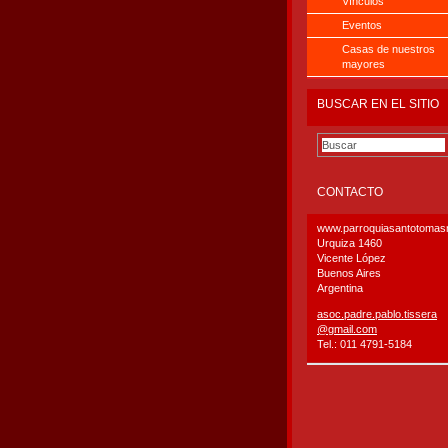
Vínculos
Eventos
Casas de nuestros
mayores
BUSCAR EN EL SITIO
CONTACTO
www.parroquiasantotoma
Urquiza 1460
Vicente López
Buenos Aires
Argentina
asoc.pad
re.pablo
.tissera
@gmail.c
om
Tel.: 011 4791-5184