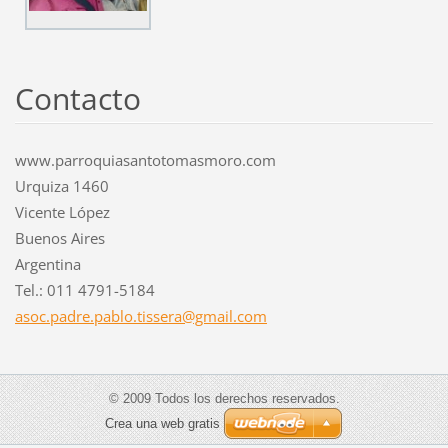
Contacto
www.parroquiasantotomasmoro.com
Urquiza 1460
Vicente López
Buenos Aires
Argentina
Tel.: 011 4791-5184
asoc.pad
re.pablo
.tissera
@gmail.c
om
© 2009 Todos los derechos reservados.
Crea una web gratis