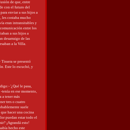
lusión de que, entre
de con el futuro del
para enviar a sus hijos a
a, les costaba mucho
vía eran intransitables y
a comunicación entre los
aban a sus hijos a
an desarraigo de las
saban a la Villa.
 Tissera se presentó
n. Este lo escuchó, y
digo:- '¿Qué le pasa,
 -tenía en ese momento,
a a tener más
er tres o cuatro
robablemente suele
y que hacer una cocina
lor puedan estar todo el
mir? ¡Agrandá esto!
había hecho este