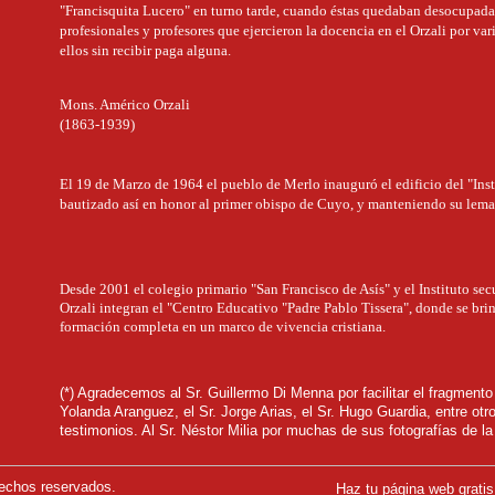
"Francisquita Lucero" en turno tarde, cuando éstas quedaban desocupada
profesionales y profesores que ejercieron la docencia en el Orzali por var
ellos sin recibir paga alguna.
Mons. Américo Orzali
(1863-1939)
El 19 de Marzo de 1964 el pueblo de Merlo inauguró el edificio del "Ins
bautizado así en honor al primer obispo de Cuyo, y manteniendo su lema 
Desde 2001 el colegio primario "San Francisco de Asís" y el Instituto s
Orzali integran el "Centro Educativo "Padre Pablo Tissera", donde se bri
formación completa en un marco de vivencia cristiana.
(*) Agradecemos al Sr. Guillermo Di Menna por facilitar el fragmento 
Yolanda Aranguez, el Sr. Jorge Arias, el Sr. Hugo Guardia, entre otr
testimonios. Al Sr. Néstor Milia por muchas de sus fotografías de l
echos reservados.
Haz tu página web gratis