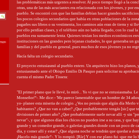
las problemáticas más urgentes a resolver. Al poco tiempo llegó a la conc
otras, una de las más acuciantes era relacionada con los jóvenes, y por en
pueblo. Se encontró con que las familias debían hacer grandes sacrificios 
los pocos colegios secundarios que había en otras poblaciones de la zon
pagarles sus libros o su vestimenta, los caminos aún eran de tierra y si llo
por ello perdían clases, y el teléfono aún no había llegado, con lo cual l
pueblos era sumamente lenta. Quienes tenían los medios económicos envi
instituciones en las grandes pero lejanas ciudades, lo que generaba un gr
smoro.com
familias y del pueblo en general, pues muchos de esos jóvenes ya no regre
Hacía falta un colegio secundario.
El proyecto entusiasmó al pueblo entero. Un arquitecto hizo los planos, y
entusiasmado ante el Obispo Emilio Di Pasquo para solicitar su aprobació
cuenta el mismo Padre Tissera:
"El primer plano que le llevé, lo miró... Yo vi que no se entusiasmaba. Le 
Monseñor?'-. Me dice:- 'Me parece lamentable que un hombre de 34 años
yo- planee esta miseria de colegio. ¿Vos no pensás que algún día Merlo v
habitantes? ¿Que no van a caber? ¿Que probablemente tengás [sic] que ten
divisiones de primer año? ¿Que probablemente suele nevar allí -y sin "p
nevar"-, y que algunos días los chicos no pueden irse a su casa, y que ha
grande y un comedor grande, o galerías grandes donde con un poco de ca
día, y comer allí y estar? ¿Que alguna noche se tendrán que quedar a dor
¡Hacelo más grande!'-. Y lo rompió. [Ríe] Y con ese plano fui -que me lo 