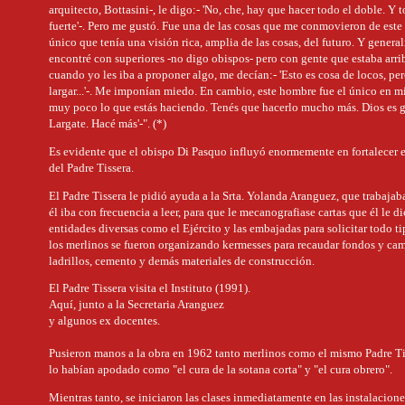
arquitecto, Bottasini-, le digo:- 'No, che, hay que hacer todo el doble. Y
fuerte'-. Pero me gustó. Fue una de las cosas que me conmovieron de este
único que tenía una visión rica, amplia de las cosas, del futuro. Y gener
encontré con superiores -no digo obispos- pero con gente que estaba arrib
cuando yo les iba a proponer algo, me decían:- 'Esto es cosa de locos, pe
largar...'-. Me imponían miedo. En cambio, este hombre fue el único en mi
muy poco lo que estás haciendo. Tenés que hacerlo mucho más. Dios es g
Largate. Hacé más'-". (*)
Es evidente que el obispo Di Pasquo influyó enormemente en fortalecer e
del Padre Tissera.
El Padre Tissera le pidió ayuda a la Srta. Yolanda Aranguez, que trabajab
él iba con frecuencia a leer, para que le mecanografiase cartas que él le dic
entidades diversas como el Ejército y las embajadas para solicitar todo t
los merlinos se fueron organizando kermesses para recaudar fondos y ca
ladrillos, cemento y demás materiales de construcción.
El Padre Tissera visita el Instituto (1991).
Aquí, junto a la Secretaria Aranguez
y algunos ex docentes.
Pusieron manos a la obra en 1962 tanto merlinos como el mismo Padre Ti
lo habían apodado como "el cura de la sotana corta" y "el cura obrero".
Mientras tanto, se iniciaron las clases inmediatamente en las instalacion