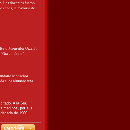
s. Los docentes fueron
ios años, la mayoría de
tituto Monseñor Orzali",
"Ora et labora".
ecundario Monseñor
nda a los alumnos una
citado. A la Sra.
os merlinos, por sus
a década de 1960.