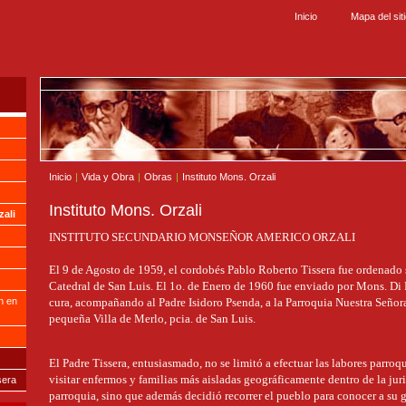
Inicio
Mapa del sit
Inicio
|
Vida y Obra
|
Obras
|
Instituto Mons. Orzali
Instituto Mons. Orzali
zali
INSTITUTO SECUNDARIO MONSEÑOR AMERICO ORZALI
El 9 de Agosto de 1959, el cordobés Pablo Roberto Tissera fue ordenado s
Catedral de San Luis. El 1o. de Enero de 1960 fue enviado por Mons. D
n en
cura, acompañando al Padre Isidoro Psenda, a la Parroquia Nuestra Señora
pequeña Villa de Merlo, pcia. de San Luis.
El Padre Tissera, entusiasmado, no se limitó a efectuar las labores parroq
visitar enfermos y familias más aisladas geográficamente dentro de la jur
sera
parroquia, sino que además decidió recorrer el pueblo para conocer a su g