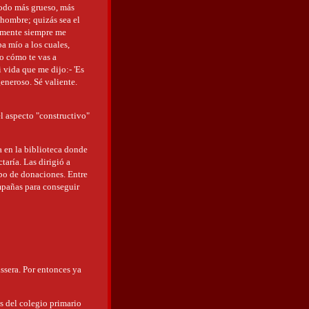
 todo más grueso, más
 hombre; quizás sea el
almente siempre me
a mío a los cuales,
ro cómo te vas a
 vida que me dijo:- 'Es
eneroso. Sé valiente.
l aspecto "constructivo"
a en la biblioteca donde
taría. Las dirigió a
ipo de donaciones. Entre
mpañas para conseguir
ssera. Por entonces ya
es del colegio primario