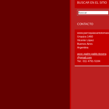
BUSCAR EN EL SITIO
CONTACTO
www.parroquiasantotoma
Urquiza 1460
Vicente López
Buenos Aires
Argentina
asoc.pad
re.pablo
.tissera
@gmail.c
om
Tel.: 011 4791-5184