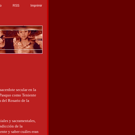
io
RSS
Imprimir
acerdote secular en la
i Pasquo como Teniente
 del Rosario de la
uiales y sacramentales,
isdicción de la
ente y saber cuáles eran