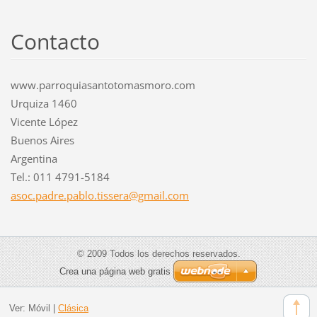
Contacto
www.parroquiasantotomasmoro.com
Urquiza 1460
Vicente López
Buenos Aires
Argentina
Tel.: 011 4791-5184
asoc.pad
re.pablo
.tissera
@gmail.c
om
© 2009 Todos los derechos reservados.
Crea una página web gratis
Ver:
Móvil
|
Clásica