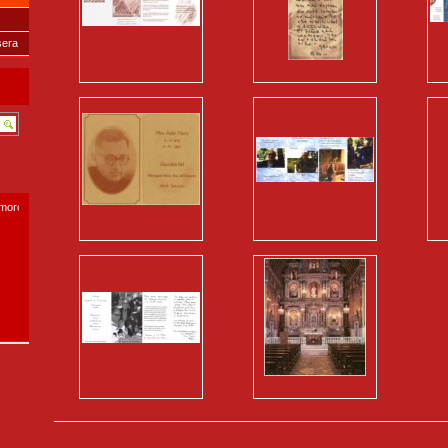
sera
smoro.com