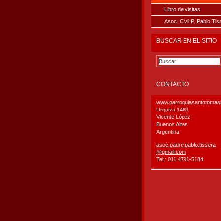
Libro de visitas
Asoc. Civil P. Pablo Tis
BUSCAR EN EL SITIO
CONTACTO
www.parroquiasantotoma
Urquiza 1460
Vicente López
Buenos Aires
Argentina
asoc.pad
re.pablo
.tissera
@gmail.c
om
Tel.: 011 4791-5184