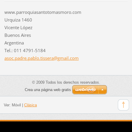
www.parroquiasantotomasmoro.com
Urquiza 1460
Vicente López
Buenos Aires
Argentina
Tel.: 011 4791-5184
asoc.pad
re.pablo
.tissera
@gmail.c
om
© 2009 Todos los derechos reservados.
Crea una página web gratis
Ver:
Móvil
|
Clásica