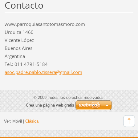
Contacto
www.parroquiasantotomasmoro.com
Urquiza 1460
Vicente López
Buenos Aires
Argentina
Tel.: 011 4791-5184
asoc.pad
re.pablo
.tissera
@gmail.c
om
© 2009 Todos los derechos reservados.
Crea una página web gratis
Ver:
Móvil
|
Clásica