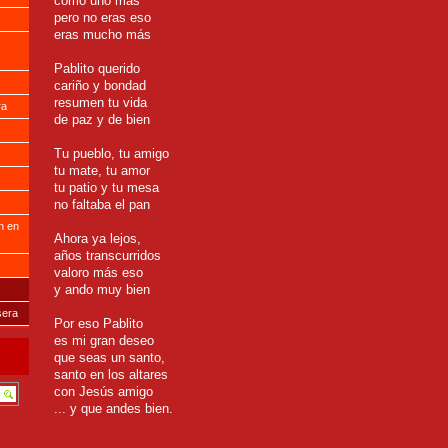
como uno más
pero no eras eso
eras mucho más
Pablito querido
cariño y bondad
resumen tu vida
ra
de paz y de bien
Tu pueblo, tu amigo
tu mate, tu amor
s
tu patio y tu mesa
no faltaba el pan
n en
Ahora ya lejos,
años transcurridos
valoro más eso
y ando muy bien
sera
Por eso Pablito
es mi gran deseo
que seas un santo,
santo en los altares
con Jesús amigo
... y que andes bien.