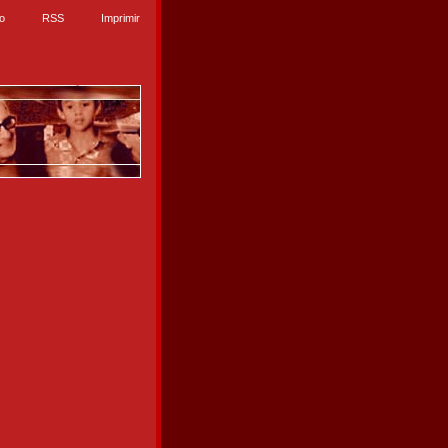
io
RSS
Imprimir