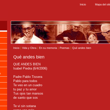
Inicio
Mapa del sit
Inicio
|
Vida y Obra
|
En su memoria
|
Poemas
|
Qué andes bien
Qué andes bien
QUE ANDES BIEN
Isabel Piedra (6/4/2006)
n
Padre Pablo Tissera
Pablo para todos
Te veo en un cuadro
tu paz y tu amor
Tus ojos tan mansos
de santo que sos
Te vi sin sotana