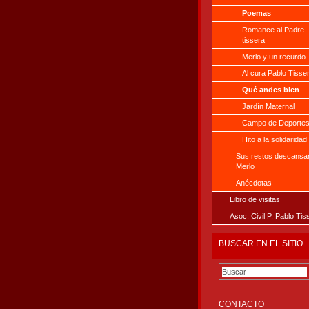
Poemas
Romance al Padre
tissera
Merlo y un recurdo
Al cura Pablo Tisse
Qué andes bien
Jardín Maternal
Campo de Deporte
Hito a la solidaridad
Sus restos descansa
Merlo
Anécdotas
Libro de visitas
Asoc. Civil P. Pablo Tis
BUSCAR EN EL SITIO
CONTACTO