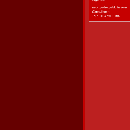
asoc.pad
re.pablo
.tissera
@gmail.c
om
Tel.: 011 4791-5184