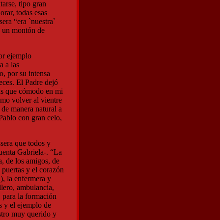
arse, tipo gran
orar, todas esas
sera “era `nuestra`
.. un montón de
or ejemplo
a a las
o, por su intensa
eces. El Padre dejó
más que cómodo en mi
mo volver al vientre
 de manera natural a
Pablo con gran celo,
sera que todos y
uenta Gabriela-. “La
a, de los amigos, de
 puertas y el corazón
a), la enfermera y
llero, ambulancia,
, para la formación
s y el ejemplo de
stro muy querido y