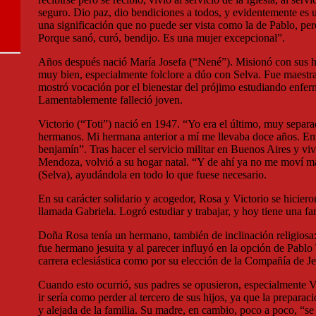
seguro. Dio paz, dio bendiciones a todos, y evidentemente es 
una significación que no puede ser vista como la de Pablo, per
Porque sanó, curó, bendijo. Es una mujer excepcional”.
Años después nació María Josefa (“Nené”). Misionó con sus 
muy bien, especialmente folclore a dúo con Selva. Fue maestra
mostró vocación por el bienestar del prójimo estudiando enfer
Lamentablemente falleció joven.
Victorio (“Toti”) nació en 1947. “Yo era el último, muy separa
hermanos. Mi hermana anterior a mí me llevaba doce años. Ent
benjamín”. Tras hacer el servicio militar en Buenos Aires y vi
Mendoza, volvió a su hogar natal. “Y de ahí ya no me moví m
(Selva), ayudándola en todo lo que fuese necesario.
En su carácter solidario y acogedor, Rosa y Victorio se hicier
llamada Gabriela. Logró estudiar y trabajar, y hoy tiene una fa
Doña Rosa tenía un hermano, también de inclinación religios
fue hermano jesuita y al parecer influyó en la opción de Pablo 
carrera eclesiástica como por su elección de la Compañía de Je
Cuando esto ocurrió, sus padres se opusieron, especialmente Vi
ir sería como perder al tercero de sus hijos, ya que la preparaci
y alejada de la familia. Su madre, en cambio, poco a poco, “s