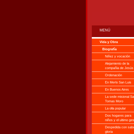
MENÚ
Vida y Obra
Biografía
Niñez y vocación
Alejamiento de la
compañia de Jesús
Ordenación
En Merlo San Luis
En Buenos Aires
La sede misional Sa
Tomas Moro
La olla popular
Dos hogares para
niños y el ultimo ge
Despedida con sabo
gloria