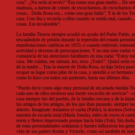
cura”. ¿No sería al revés? “Era como una gran madre... De sent
madraza, a darnos de comer, de escucharnos, de escucharnos ll
cosas... Doña Rosa era... como una gran falda”. Y la de los Tis
casa. Uno iba y recurría a ellos cuando se sentía mal, cuando.
cosas. Era invalorable”.
La familia Tissera siempre acudió en ayuda del Padre Pablo, p
rescatándolo de prisión durante la represión del estado peronist
manifestaciones católicas en 1955; o cuando enfermó, estresad
actividad y decenas de preocupaciones. Y no una sino varias v
constancia de las atenciones familiares en una carta: “Estoy 
casa. Me cuidan, me miman, leo, rezo. ¡Todo!”. Quizá sería co
de la madre... Tras la muerte de Doña Rosa, su hija Selva pasó
ocupar su lugar como pilar de la casa, y atendió a su hermano 
como lo hizo con todos sus parientes, hasta sus últimos días.
“Puedo decir como algo muy personal de mi amada familia Tis
cada uno de ellos tuvieron una fuerte vocación de servicio” –c
casa siempre fue del pueblo, de la familia cercana y de la lejan
los amigos de los amigos, de los que iban pasando, siempre las
abierto. Imaginate: teníamos el curita (Pablo), la doctora (Selv
maestra de escuela rural (María Josefa), miles de veces el cami
remis y fletero improvisado porque hacía falta (Toti). Sin duda
de estas personalidades solidarias y fuertes influyeron los gene
vida de sus padres Rosita y Victorio, como así también de nue