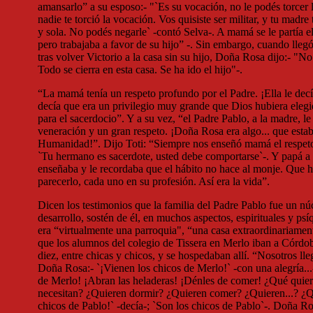
amansarlo” a su esposo:- "`Es su vocación, no le podés torcer 
nadie te torció la vocación. Vos quisiste ser militar, y tu madre 
y sola. No podés negarle` -contó Selva-. A mamá se le partía el
pero trabajaba a favor de su hijo” -. Sin embargo, cuando llegó 
tras volver Victorio a la casa sin su hijo, Doña Rosa dijo:- "N
Todo se cierra en esta casa. Se ha ido el hijo"-.
“La mamá tenía un respeto profundo por el Padre. ¡Ella le decía
decía que era un privilegio muy grande que Dios hubiera elegi
para el sacerdocio”. Y a su vez, “el Padre Pablo, a la madre, le
veneración y un gran respeto. ¡Doña Rosa era algo... que estab
Humanidad!”. Dijo Toti: “Siempre nos enseñó mamá el respeto 
`Tu hermano es sacerdote, usted debe comportarse`-. Y papá a 
enseñaba y le recordaba que el hábito no hace al monje. Que h
parecerlo, cada uno en su profesión. Así era la vida”.
Dicen los testimonios que la familia del Padre Pablo fue un n
desarrollo, sostén de él, en muchos aspectos, espirituales y psí
era “virtualmente una parroquia", “una casa extraordinariament
que los alumnos del colegio de Tissera en Merlo iban a Córdo
diez, entre chicas y chicos, y se hospedaban allí. “Nosotros ll
Doña Rosa:- `¡Vienen los chicos de Merlo!` -con una alegría...
de Merlo! ¡Abran las heladeras! ¡Dénles de comer! ¿Qué quie
necesitan? ¿Quieren dormir? ¿Quieren comer? ¿Quieren...? ¿Q
chicos de Pablo!` -decía-; `Son los chicos de Pablo`-. Doña Ros