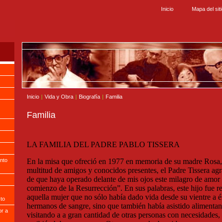
Inicio
Mapa del sit
Inicio
|
Vida y Obra
|
Biografía
|
Familia
Familia
LA FAMILIA DEL PADRE PABLO TISSERA
En la misa que ofreció en 1977 en memoria de su madre Rosa, 
nto
multitud de amigos y conocidos presentes, el Padre Tissera ag
de que haya operado delante de mis ojos este milagro de amor y
comienzo de la Resurrección”. En sus palabras, este hijo fue ref
aquella mujer que no sólo había dado vida desde su vientre a é
sto
hermanos de sangre, sino que también había asistido alimentan
r a
visitando a a gran cantidad de otras personas con necesidades,